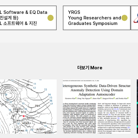
L Software & EQ Data
YRGS
내진설계 등)
Young Researchers and
SL 소프트웨어 & 지진
Graduates Symposium
더보기 More