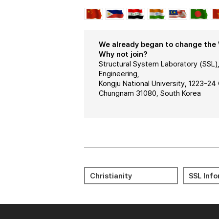
We already began to change the W
Why not join?
Structural System Laboratory (SSL),
Engineering,
Kongju National University, 1223-2
Chungnam 31080, South Korea
Meditation 명상
Journal 
Christianity
SSL Inf
Reports 
Bible 성경
KORUS
LMS(KNC
Portal