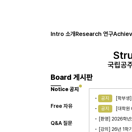
Intro 소개
Research 연구
Achie
Str
Str
Str
국립공주
국립공주
국립공주
Board 게시판
Notice 공지
공지
[학부생]
Free 자유
공지
[대학원 G
[환영] 2026
Q&A 질문
[강의] 26년 1