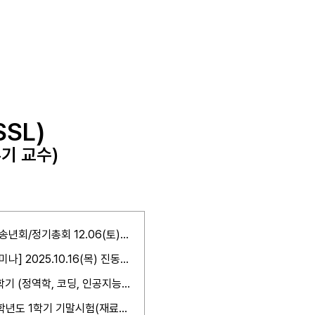
SSL)
SSL)
SSL)
기 교수)
기 교수)
기 교수)
 송년회/정기총회 12.06(토)
나] 2025.10.16(목) 진동대
능
2학기 (정역학, 코딩, 인공지능,
해석, 재난관리)
5학년도 1학기 기말시험(재료역