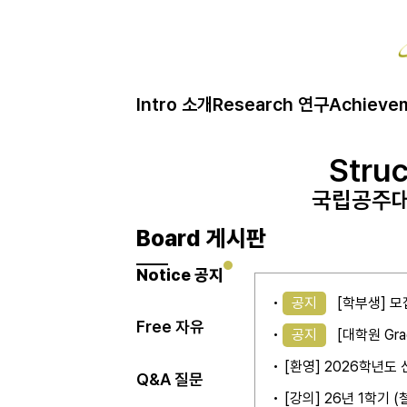
Intro 소개
Research 연구
Achieve
Struc
Struc
Struc
국립공주대
국립공주대
국립공주대
Board 게시판
Notice 공지
공지
[학부생] 모
Free 자유
공지
[대학원 Gra
[환영] 2026학년
Q&A 질문
[강의] 26년 1학기 