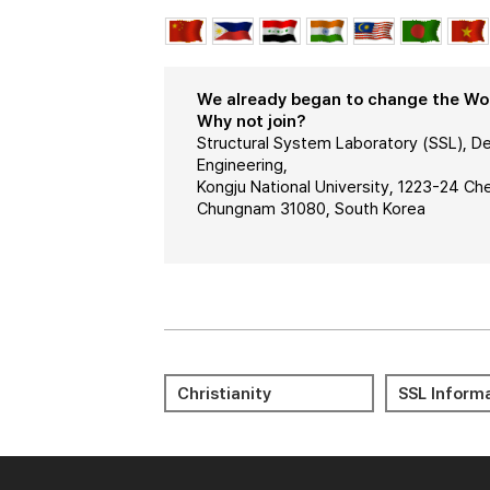
We already began to change the Worl
Why not join?
Structural System Laboratory (SSL), De
Engineering,
Kongju National University, 1223-24 C
Chungnam 31080, South Korea
Meditation 명상
Journal Cit
Christianity
SSL Inform
Reports (JC
Bible 성경
KORUS
LMS(KNCU) 
Portal