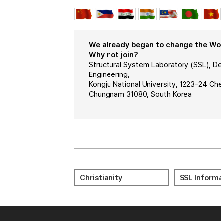
We already began to change the Worl
Why not join?
Structural System Laboratory (SSL), De
Engineering,
Kongju National University, 1223-24 C
Chungnam 31080, South Korea
Meditation 명상
Journal Cit
Christianity
SSL Inform
Reports (JC
Bible 성경
KORUS
LMS(KNCU) 
Portal