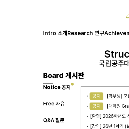
Intro 소개
Research 연구
Achieve
Struc
Struc
Struc
국립공주대
국립공주대
국립공주대
Board 게시판
Notice 공지
공지
[학부생] 모
Free 자유
공지
[대학원 Gra
[환영] 2026학년
Q&A 질문
[강의] 26년 1학기 