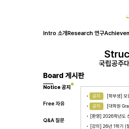
Intro 소개
Research 연구
Achieve
Struc
Struc
국립공주대
국립공주대
Board 게시판
Notice 공지
공지
[학부생] 모
Free 자유
공지
[대학원 Gra
[환영] 2026학년
Q&A 질문
[강의] 26년 1학기 