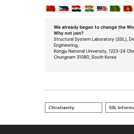
We already began to change the Worl
Why not join?
Structural System Laboratory (SSL), De
Engineering,
Kongju National University, 1223-24 C
Chungnam 31080, South Korea
Meditation 명상
Journal Cit
Christianity
SSL Inform
Reports (JC
Bible 성경
KORUS
LMS(KNCU) 
Portal