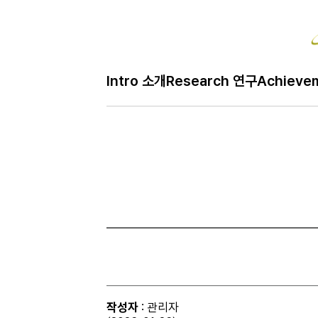
Bo
Intro 소개
Research 연구
Achieve
H
Gallery 사진
메
인
페
이
지
작성자
: 관리자