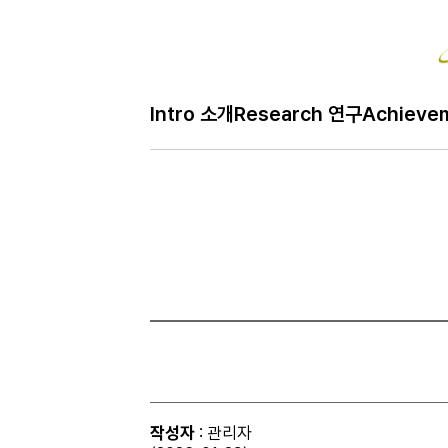
Bo
Intro 소개
Research 연구
Achieve
H
Gallery 사진
메
인
페
이
지
작성자
: 관리자