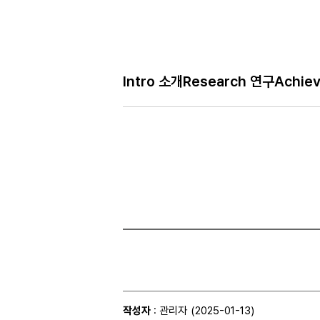
Bo
Intro 소개
Research 연구
Achie
H
Gallery 사진
메
인
페
이
지
작성자
: 관리자
(2025-01-13)