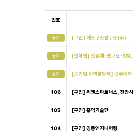
일
반
번호
게
시
판
[구인] 에스구조연구소(주)
공지
[산학연] 산업체-연구소-SSL
공지
[공기업 지역할당제] 공주대와 
공지
106
[구인] 씨앤스파트너스, 천안
105
[구인] 홍익기술단
104
[구인] 경동엔지니어링