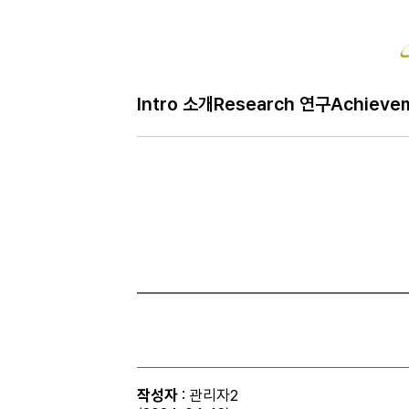
Bo
Intro 소개
Research 연구
Achieve
H
Free 자유
메
인
페
이
지
작성자
: 관리자2