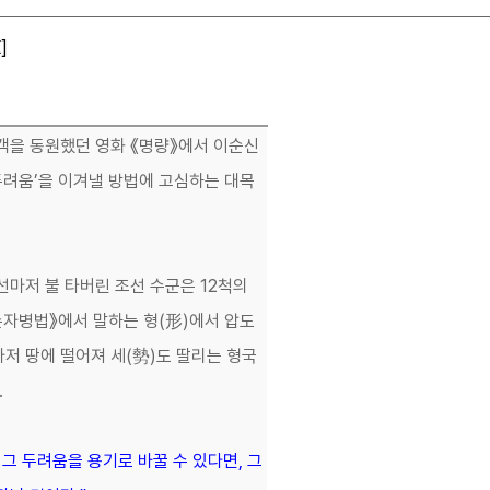
K
]
객을 동원했던 영화 《명량》에서 이순신
‘두려움’을 이겨낼 방법에 고심하는 대목
선마저 불 타버린 조선 수군은 12척의
《손자병법》에서 말하는 형(形)에서 압도
저 땅에 떨어져 세(勢)도 딸리는 형국
.
그 두려움을 용기로 바꿀 수 있다면, 그