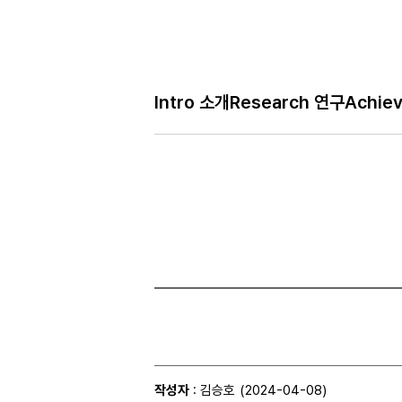
Bo
Intro 소개
Research 연구
Achie
H
Free 자유
메
인
페
이
지
작성자
: 김승호
(2024-04-08)