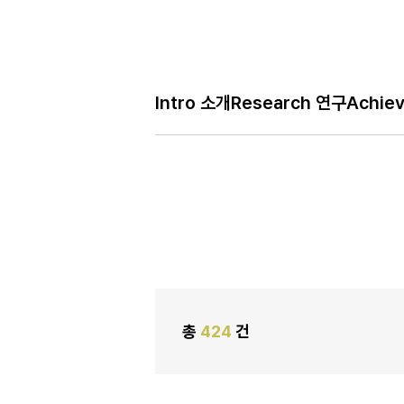
Bo
Intro 소개
Research 연구
Achie
H
Notice 공지
메
인
페
이
지
총
424
건