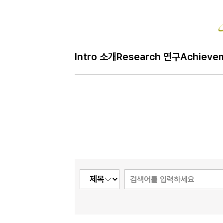
St
Intro 소개
Research 연구
Achieve
H
Student 학생
메
인
페
이
지