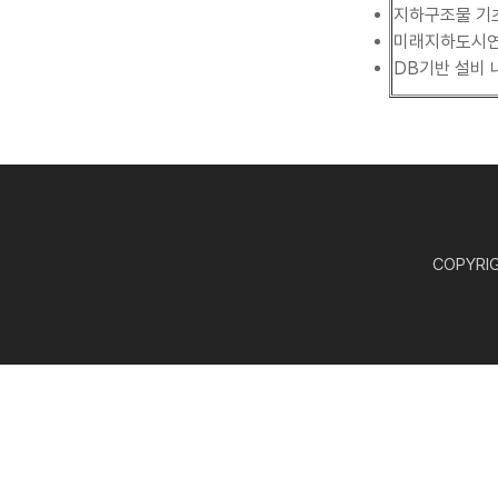
지하구조물 기
미래지하도시연구
DB기반 설비
COPYRIGH