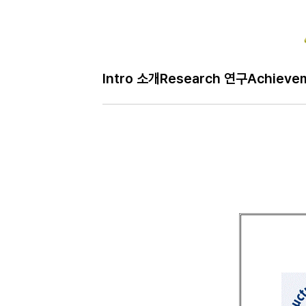
Intro 소개
Research 연구
Achieve
H
Student 학생
메
인
페
이
지