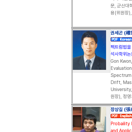
문, 군산대학
용(위원장),
권세곤 (權世
펙트럼법을
석사학위논문,
Gon Kwon,
Evaluation
Spectrum
Drift, Mas
Universi
원장), 정영
장상길 (張相
Probailit
and Applic