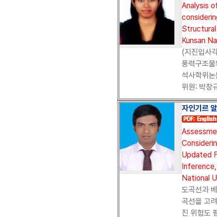
Analysis 
consideri
Structural
Kunsan Nat
(지진입사각
풍력구조물
석사학위논문,
위원: 박창규
자인기르 
Assessmen
Consideri
Updated Fr
Inference
National U
도곡선과 베
곡선을 고려
진 위험도 