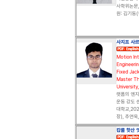
사학위논문, 
원: 김기동(
사지프 사르커 
Motion Int
Engineeri
Fixed Jac
Master The
University
랫폼의 엔
운동 강도 
대학교,202
장), 추연욱
캄룰 핫산 잇크