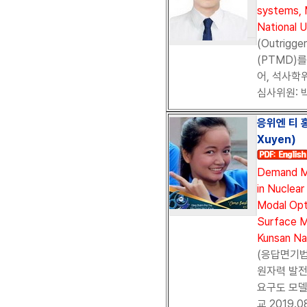
systems, 
National U
(Outrig
(PTMD)
어, 석사학위
심사위원: 
응위엔 티 홍
Xuyen)
Demand Mo
in Nuclear
Modal Opt
Surface M
Kunsan Nat
(응답면기법
원자력 발
요구도 모델
교,2019.