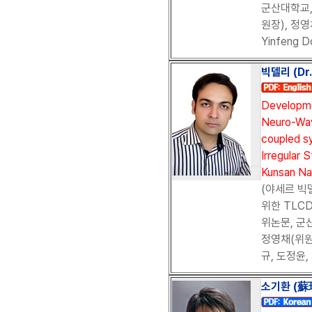
군산대학교, 
원장), 정영
Yinfeng D
빅델리 (Dr. 
Developme
Neuro-Wav
coupled s
Irregular 
Kunsan Nat
(야세르 빅
위한 TLC
위논문, 군산
정영채(위원
규, 도정윤,
소기환 (蘇琪