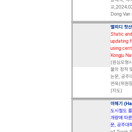
교,2024.
Dong Van
멜히디 핫산 (
Static an
updating 
using cent
Kongju Nat
(원심모형시
물의 정적 
논문, 공주대
연욱(위원장)
(지도)
이해기 (Hae
도시철도 
개량에 따른
문, 공주대학교
of Track 