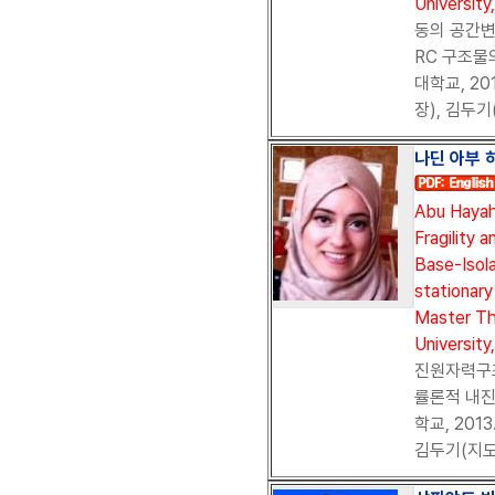
University
동의 공간변
RC 구조물
대학교, 20
장), 김두기
나딘 아부 하
Abu Hayah
Fragility 
Base-Isol
stationary
Master Th
University
진원자력구조
률론적 내진
학교, 201
김두기(지도