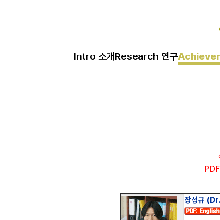
Intro 소개
Research 연구
Achieve
H
Achievem 성과
메
인
페
이
지
PDF 
장성규
(Dr