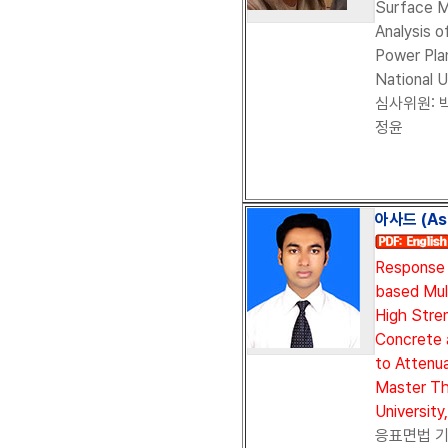
Surface M
Analysis o
Power Pla
National U
심사위원: 
정윤
아사드
(As
Response
based Mul
High Stre
Concrete 
to Attenu
Master Th
University
응표면법 기