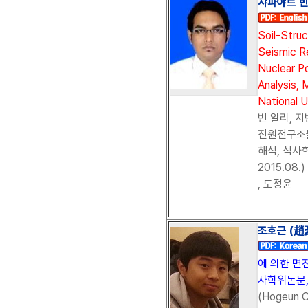
샤파야트 빈
Soil-Struc
Seismic R
Nuclear P
Analysis, 
National U
빈 알리, 
진원전구조
해석, 석사
2015.08
, 도정윤
조호근 (趙豪
에 의한 면
사학위논문, 
(Hogeun C