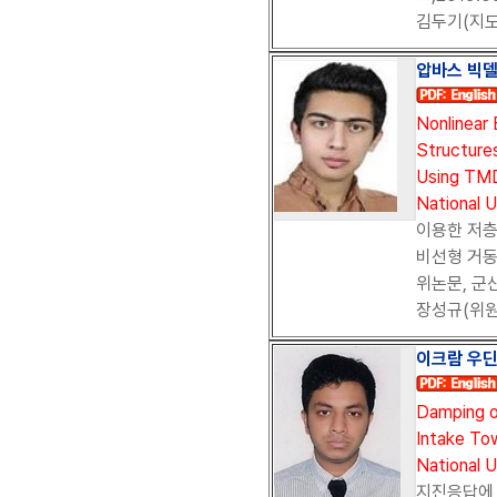
김두기(지도
압바스 빅델리
Nonlinear
Structures
Using TMD
National U
이용한 저
비선형 거동
위논문, 군산
장성규(위원
이크람 우딘 
Damping o
Intake To
National U
지진응답에 