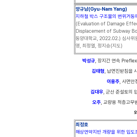
양규남(Gyu-Nam Yang)
지하철 박스 구조물의 변위거동에
(Evaluation of Damage Effe
Displacement of Subway 
동양대학교, 2022.02.) 심사위
영, 최정열, 정지승(지도)
박성규
, 장지간 연속 Pref
김태형
, 납면진받침을 
이용주
, 사면안
김대우
, 군산 준설토의 압
오주
, 교량용 적층고무받
외
최정호
해상연약지반 개량을 위한 입도