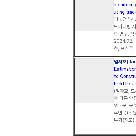
monitoring
using trac
궤도검측시
모니터링 시
한 연구, 
2024.02
현, 표석훈,
임재호(Jae
Estimatio
to Constru
Field Exca
(임재호, 
에 따른 안
위논문, 공주
추연욱(위원장
두기(지도)