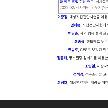
과 점토 혼입 현상 연구
, 석사학
2022.02. 심사위원: 김두기(위
이종강
, 대형직접전단시험을 이용한
엄세종
, 직접전단시험에 
백필순
, 사면 범용 설계 
최종규
, 샌드매트 투수
안승호
, CFS로 보강된 
정동래
, 동조질량 감쇠기를 이용한
조병일
, 해상교
정석경
, 접촉조건을 고
최정호
, 해상연약지반 개량을 위한