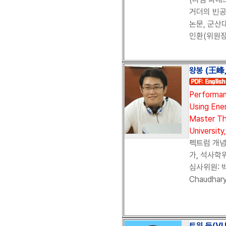
거더의 빈공
논문, 군산대
인환(위원장)
왕봉 (王峰,
Performan
Using Ene
Master Th
University
펙트럼 개
가, 석사학위
심사위원: 박
Chaudhar
트위 둥(VU