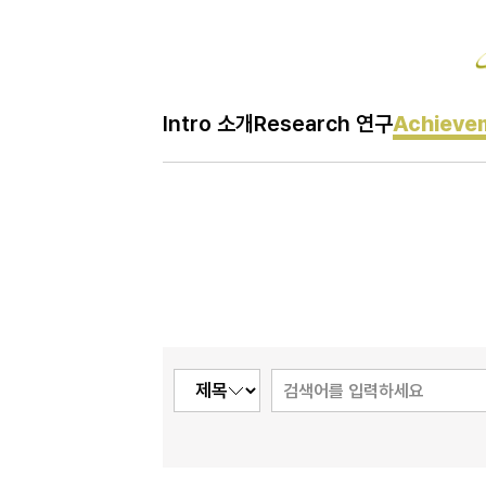
Ac
Intro 소개
Research 연구
Achieve
H
Achievem 성과
메
인
페
이
지