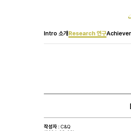
Re
Intro 소개
Research 연구
Achiev
H
Research 연구
메
인
페
이
지
작성자
: C&Q