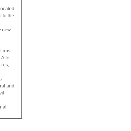
located
 to the
te new
firms,
 After
ices,
s
ral and
il
onal