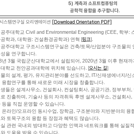
5) 계측과 소프트컴퓨팅의
공학적 융합을 추구합니다.
시스템연구실 오리엔테이션
[Download Orientation PDF]
주대학교 Civil and Environmental Engineering (CEE, 학부
링크
공학과, 대학원: 건설환경공학과) 연혁 [
].
공주대학교 구조시스템연구실은 건축/토목/산업분야 구조물의
성을 연구합니다.
03년 3월 국립군산대학교에서 설립되어, 2020년 3월 이후 현재까
오시는 길
대학교 천안공과대학에 위치해 있습니다. [
]
물의 설계, 평가, 유지관리분야를 선도하고, IT/신재생에너지/신
 융합연구를 통해 새로운 미래 시장을 창출합니다.
생들은 설계사무소, 건설회사, 컨설팅회사, 공공기관, 정부부처,
로 진출하며, 기술사 등의 자격취득 후엔 설계사무소, 건설회사,
 등을 직접 운영할 수 있습니다.
 온라인/오프라인 동시수업, 장학금, 구조분야와 지반분야의 융합
와 토목구조의 융합 등 장점과 혜택도 많습니다.
실 관련 국내외 방대하고 다양한 인맥과 네트워크를 통해 실질
와 도움을 받을 수 있습니다.