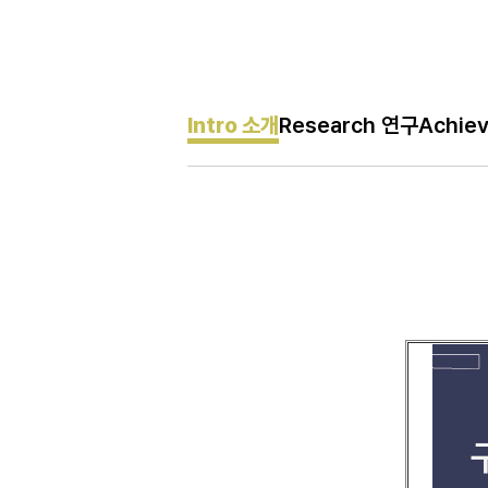
Intro 소개
Research 연구
Achie
H
Intro 소개
메
인
페
이
지