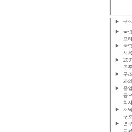
구조
▶
▶
국립공
프라
▶
국립
사용
▶
20
공주
▶
구조
과의
▶
졸업
등으
회사
▶
저녁
구조
▶
연구
교류