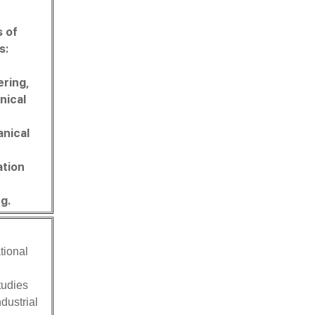
 of
s:
ering,
nical
anical
ation
g.
tional
tudies
ndustrial