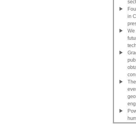
sect
▶
Fou
in 
pres
▶
We 
futu
tec
▶
Gra
publ
obta
cons
▶
The
even
geo
eng
▶
Pow
hum