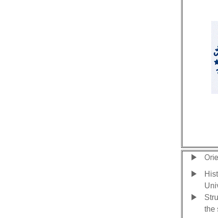
Ori
▶
▶
His
Univ
▶
Str
the 