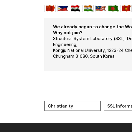
We already began to change the Worl
Why not join?
Structural System Laboratory (SSL), De
Engineering,
Kongju National University, 1223-24 C
Chungnam 31080, South Korea
Meditation 명상
Journal Cit
Christianity
SSL Inform
Reports (JC
Bible 성경
KORUS
LMS(KNCU) 
Portal