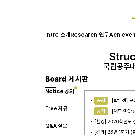
Intro 소개
Research 연구
Achieve
Struc
Struc
Struc
국립공주대
국립공주대
국립공주대
Board 게시판
Notice 공지
공지
[학부생] 모
Free 자유
공지
[대학원 Gra
[환영] 2026학년
Q&A 질문
[강의] 26년 1학기 