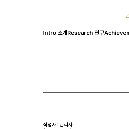
Bo
Intro 소개
Research 연구
Achieve
H
Gallery 사진
메
인
페
이
지
작성자
: 관리자