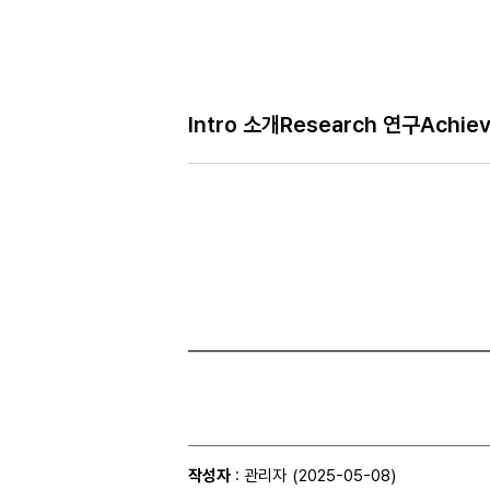
Bo
Intro 소개
Research 연구
Achie
H
Gallery 사진
메
인
페
이
지
작성자
: 관리자
(2025-05-08)