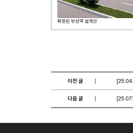
확정된 부성역 설계안
이전 글
[25.0
다음 글
[25.