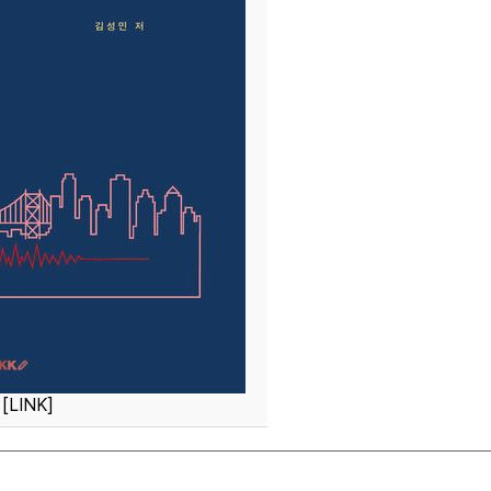
고
[LINK]