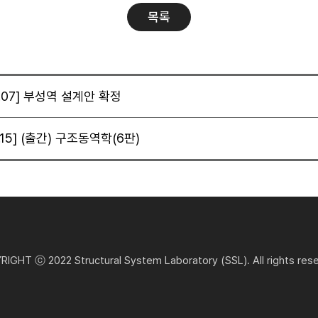
목록
5.07] 부성역 설계안 확정
8.15] (출간) 구조동역학(6판)
IGHT ⓒ 2022 Structural System Laboratory (SSL). All rights res