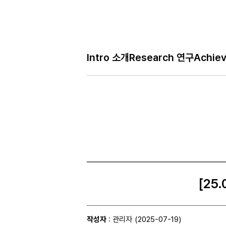
Bo
Intro 소개
Research 연구
Achie
H
Gallery 사진
메
인
페
이
지
[25
작성자
: 관리자
(2025-07-19)