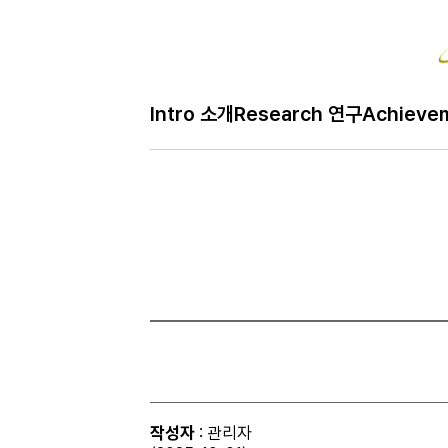
Bo
Intro 소개
Research 연구
Achieve
H
Q&A 질문
메
인
페
이
지
작성자
: 관리자