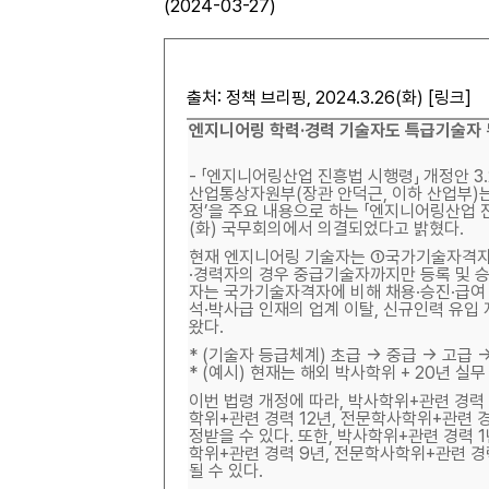
(2024-03-27)
출처: 정책 브리핑, 2024.3.26(화) [
링크
]
엔지니어링 학력·경력 기술자도 특급기술자
- 「엔지니어링산업 진흥법 시행령」 개정안 3.
산업통상자원부(장관 안덕근, 이하 산업부)
정’을 주요 내용으로 하는 「엔지니어링산업 진
(화) 국무회의에서 의결되었다고 밝혔다.
현재 엔지니어링 기술자는 ➀국가기술자격자
·경력자의 경우 중급기술자까지만 등록 및 승
자는 국가기술자격자에 비해 채용·승진·급여
석·박사급 인재의 업계 이탈, 신규인력 유입
왔다.
* (기술자 등급체계) 초급 → 중급 → 고급 
* (예시) 현재는 해외 박사학위 + 20년 
이번 법령 개정에 따라, 박사학위+관련 경력 
학위+관련 경력 12년, 전문학사학위+관련 경
정받을 수 있다. 또한, 박사학위+관련 경력 1
학위+관련 경력 9년, 전문학사학위+관련 경
될 수 있다.