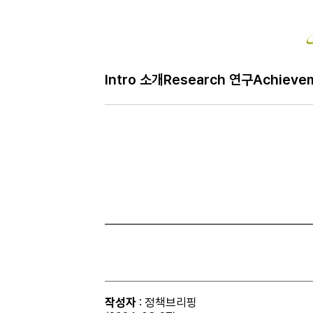
Bo
Intro 소개
Research 연구
Achieve
H
Free 자유
메
인
페
이
지
작성자
: 정책브리핑