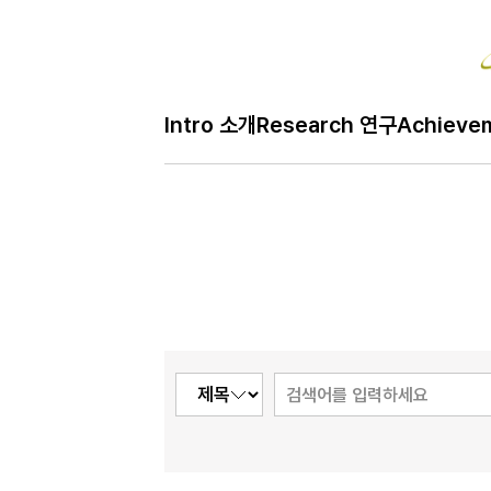
Intro 소개
Research 연구
Achieve
H
Café 모임
메
인
페
이
지