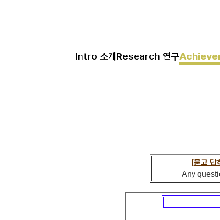
Ac
Intro 소개
Research 연구
Achiev
H
Achievem 성과
메
인
페
이
지
[묻고 답
Any questi